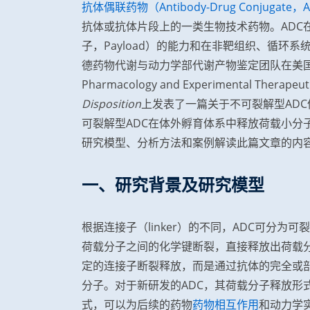
抗体偶联药物（Antibody-Drug Conjugate，
抗体或抗体片段上的一类生物技术药物。ADC
子，Payload）的能力和在非靶组织、循环
德药物代谢与动力学部代谢产物鉴定团队在美国药理学和
Pharmacology and Experimental Therap
Disposition
上发表了一篇关于不可裂解型AD
可裂解型ADC在体外孵育体系中释放荷载小分
研究模型、分析方法和案例解读此篇文章的内
一、研究背景及研究模型
根据连接子（linker）的不同，ADC可分为
荷载分子之间的化学键断裂，直接释放出荷载分
定的连接子断裂释放，而是通过抗体的完全或部分
分子。对于新研发的ADC，其荷载分子释放形
式，可以为后续的药物
药物相互作用
和动力学