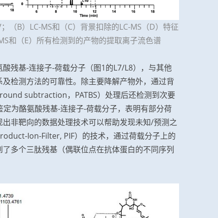
UV；（B）LC-MS和（C）背景扣除的LC-MS（D）特征
C-MSMS和（E）所有检测到的产物的提取离子流色谱
酸残基-连接子-荷载分子（图1的L7/L8），与其他
系及检测方法的可靠性。除主要降解产物外，通过背
kground subtraction，PATBS）处理后还检测到次要
谱鉴定为酪氨酸残基-连接子-荷载分子，表明有部分荷
现出非靶向的数据处理技术可以帮助发现未知/预测之
t-Ion-Filter, PIF）的技术，通过荷载分子上的
S上找到了多个三肽残基（偶联位点在抗体蛋白的不同序列