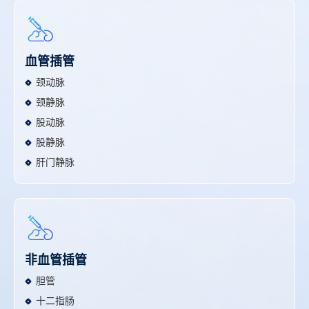
血管插管
颈动脉
颈静脉
股动脉
股静脉
肝门静脉
非血管插管
胆管
十二指肠