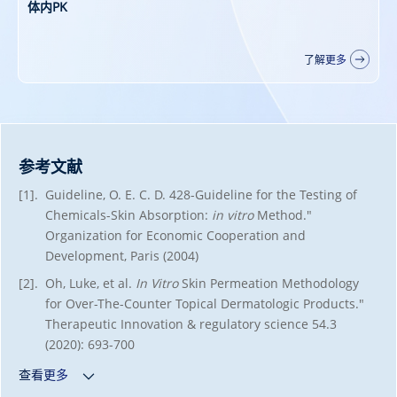
大动物（非啮齿类）PK研究
了解更多
参考文献
[1].
Guideline, O. E. C. D. 428-Guideline for the Testing of
Chemicals-Skin Absorption:
in vitro
Method."
Organization for Economic Cooperation and
Development, Paris (2004)
[2].
Oh, Luke, et al.
In Vitro
Skin Permeation Methodology
for Over-The-Counter Topical Dermatologic Products."
Therapeutic Innovation & regulatory science 54.3
(2020): 693-700
查看更多