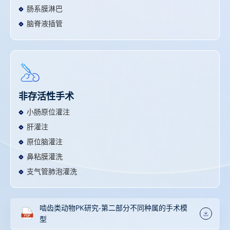
肠系膜淋巴
脑脊液插管
非存活性手术
小肠原位灌注
肝灌注
原位脑灌注
鼻粘膜灌洗
支气管肺泡灌洗
啮齿类动物PK研究-第二部分不同种属的手术模
型