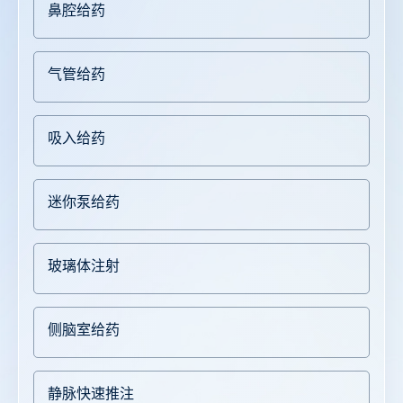
鼻腔给药
气管给药
吸入给药
迷你泵给药
玻璃体注射
侧脑室给药
静脉快速推注