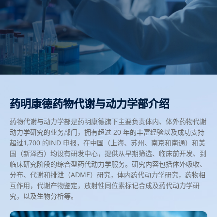
药明康德药物代谢与动力学部介绍
药物代谢与动力学部是药明康德旗下主要负责体内、体外药物代谢
动力学研究的业务部门，拥有超过 20 年的丰富经验以及成功支持
超过1,700 的IND 申报，在中国（上海、苏州、南京和南通）和美
国（新泽西）均设有研发中心，提供从早期筛选、临床前开发、到
临床研究阶段的综合型药代动力学服务。研究内容包括体外吸收、
分布、代谢和排泄（ADME）研究，体内药代动力学研究，药物相
互作用，代谢产物鉴定，放射性同位素标记合成及药代动力学研
究，以及生物分析等。