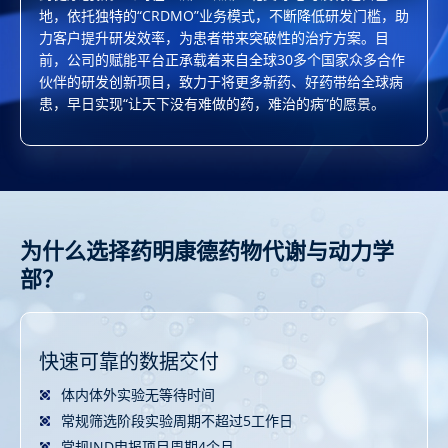
地，依托独特的“CRDMO”业务模式，不断降低研发门槛，助
力客户提升研发效率，为患者带来突破性的治疗方案。目
前，公司的赋能平台正承载着来自全球30多个国家众多合作
伙伴的研发创新项目，致力于将更多新药、好药带给全球病
患，早日实现“让天下没有难做的药，难治的病”的愿景。
为什么选择药明康德药物代谢与动力学
部？
快速可靠的数据交付
高通量的自动化平台
经验丰富的专业团队
高标准的仪器和设施
一体化服务
体内体外实验无等待时间
全自动体外ADME工作站
每位客户将由专属的项目负责人对接，提供全方位的项
所有动物实验室均经过国际实验动物评估认证管理委员
从筛选到IND申报，从体外到体内
目管理服务
会（AAALAC）认证
常规筛选阶段实验周期不超过5工作日
全自动生物分析样品前处理系统
从小分子到新分子类型
专业细分团队分别专注于各个技术平台实验设计和开
高精度的生物分析及鉴定仪器
常规IND申报项目周期4个月
自动血液采样和血浆分离系统
高效跨部门合作