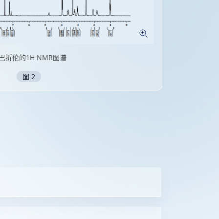
-卡巴折伦的1H NMR图谱
卡巴折伦在
图 3