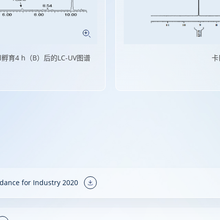
图谱
7-氧
idance for Industry 2020