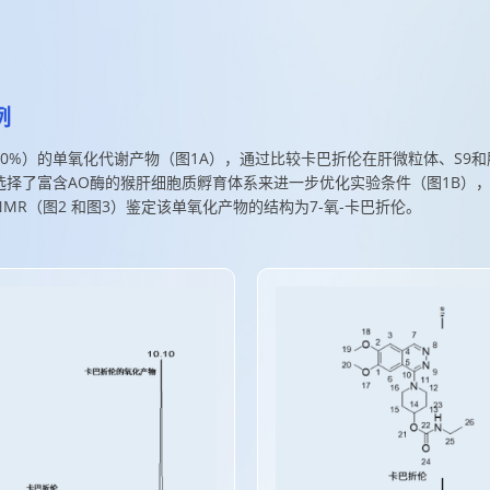
例
0%）的单氧化代谢产物（图1A），通过比较卡巴折伦在肝微粒体、S9
择了富含AO酶的猴肝细胞质孵育体系来进一步优化实验条件（图1B）
NMR（图2 和图3）鉴定该单氧化产物的结构为7-氧-卡巴折伦。