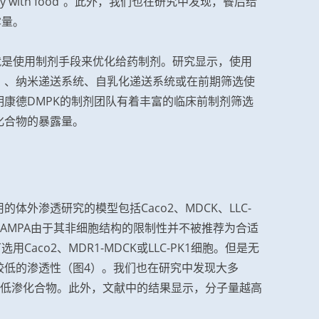
ily with food”。此外，我们也在研究中发现，餐后给
露量。
法就是使用制剂手段来优化给药制剂。研究显示，使用
）、纳米递送系统、自乳化递送系统或在前期筛选使
康德DMPK的制剂团队有着丰富的临床前制剂筛选
化合物的暴露量。
外渗透研究的模型包括Caco2、MDCK、LLC-
中，PAMPA由于其非细胞结构的限制性并不被推荐为合适
Caco2、MDR1-MDCK或LLC-PK1细胞。但是无
了较低的渗透性（图4）。我们也在研究中发现大多
显示为低渗化合物。此外，文献中的结果显示，分子量越高