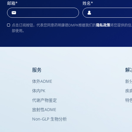
邮箱
*
姓名
*
点击订阅按钮，代表您同意药明康德DMPK根据我们的
隐私政策
将您提供的信
部使用。
服务
解
体外ADME
新
体内PK
疾
代谢产物鉴定
特
放射性ADME
Non-GLP 生物分析