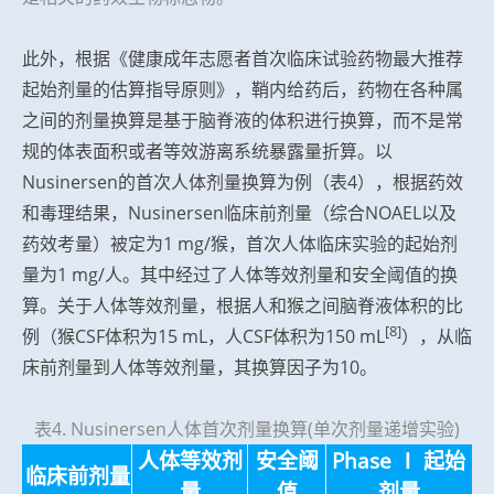
此外，根据《健康成年志愿者首次临床试验药物最大推荐
起始剂量的估算指导原则》，鞘内给药后，药物在各种属
之间的剂量换算是基于脑脊液的体积进行换算，而不是常
规的体表面积或者等效游离系统暴露量折算。以
Nusinersen的首次人体剂量换算为例（表4），根据药效
和毒理结果，Nusinersen临床前剂量（综合NOAEL以及
药效考量）被定为1 mg/猴，首次人体临床实验的起始剂
量为1 mg/人。其中经过了人体等效剂量和安全阈值的换
算。关于人体等效剂量，根据人和猴之间脑脊液体积的比
[8]
例（猴CSF体积为15 mL，人CSF体积为150 mL
），从临
床前剂量到人体等效剂量，其换算因子为10。
表4. Nusinersen人体首次剂量换算(单次剂量递增实验)
人体等效剂
安全阈
Phase Ⅰ 起始
临床前剂量
量
值
剂量