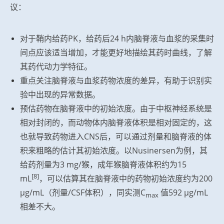
议：
对于鞘内给药PK，给药后24 h内脑脊液与血浆的采集时
间点应该适当增加，才能更好地描绘其药时曲线，了解
其药代动力学特征。
重点关注脑脊液与血浆药物浓度的差异，有助于识别实
验中出现的异常数据。
预估药物在脑脊液中的初始浓度。由于中枢神经系统是
相对封闭的，而动物体内脑脊液体积是相对固定的，这
也就导致药物进入CNS后，可以通过剂量和脑脊液的体
积来粗略的估计其初始浓度。以Nusinersen为例，其
给药剂量为3 mg/猴，成年猴脑脊液体积约为15
[8]
mL
，可以估算其在脑脊液中的药物初始浓度约为200
µg/mL（剂量/CSF体积），同实测C
值592 µg/mL
max
相差不大。