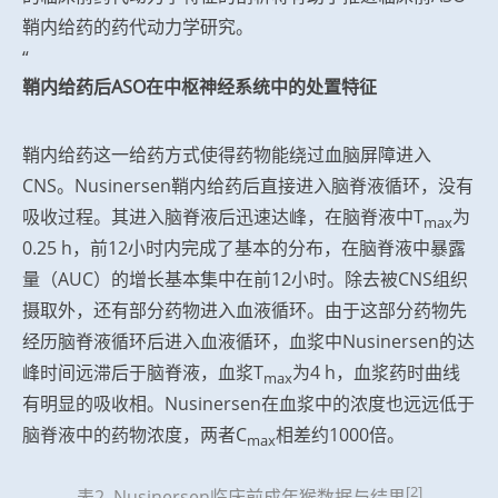
鞘内给药的药代动力学研究。
“
鞘内给药后ASO在中枢神经系统中的处置特征
鞘内给药这一给药方式使得药物能绕过血脑屏障进入
CNS。Nusinersen鞘内给药后直接进入脑脊液循环，没有
吸收过程。其进入脑脊液后迅速达峰，在脑脊液中T
为
max
0.25 h，前12小时内完成了基本的分布，在脑脊液中暴露
量（AUC）的增长基本集中在前12小时。除去被CNS组织
摄取外，还有部分药物进入血液循环。由于这部分药物先
经历脑脊液循环后进入血液循环，血浆中Nusinersen的达
峰时间远滞后于脑脊液，血浆T
为4 h，血浆药时曲线
max
有明显的吸收相。Nusinersen在血浆中的浓度也远远低于
脑脊液中的药物浓度，两者C
相差约1000倍。
max
[2]
表2. Nusinersen临床前成年猴数据与结果