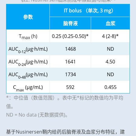
IT bolus
（单次
, 3 mg
）
参数
脑脊液
血浆
T
(h)
0.25 (0.25-0.50)*
4 (2-8)*
max
AUC
(μg·h/mL)
1468
ND
0-12
AUC
(μg·h/mL)
1641
4.50
0-24
AUC
(μg·h/mL)
1734
ND
0-48
C
(μg/mL)
592
0.455
max
*：中位值（数值范围）。表中无*标记的数值均为平均
值。
ND = No data (无数据提供)。
基于Nusinersen鞘内给药后脑脊液及血浆分布特征，建