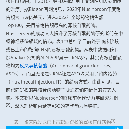
核苷酸药物，于2016年经FDA批准用于脊髓性肌肉萎缩症
的治疗。据Biogen官网消息，2022年Nusinersen年度销
售额为17.9亿美元，进入2022年全球药物销售额
Top100，是目前销售额最高的寡核苷酸药物。
Nusinersen的成功大大提升了寡核苷酸药物研究者们在中
枢神经系统领域的信心。表1中总结了目前处于临床阶段
或已上市的靶向CNS的寡核苷酸药物。从表中数据可知，
除Analym公司的ALN-APP属于siRNA外，其余寡核苷酸药
物均为
反义寡核苷酸
（Antisense oligonucleotides,
ASOs）。而且无论是siRNA还是ASO均采用了鞘内给药
（Intrathecal injection, IT）的给药方式。由此可见，目
前靶向CNS的寡核苷酸药物主要通过鞘内给药的方式入
脑。本文将以Nusinersen的临床前药代动力学研究为例
[2]
，深入剖析鞘内给药ASO的药代动力学特征。
[3]
表1. 临床阶段或已上市靶向CNS的寡核苷酸药物