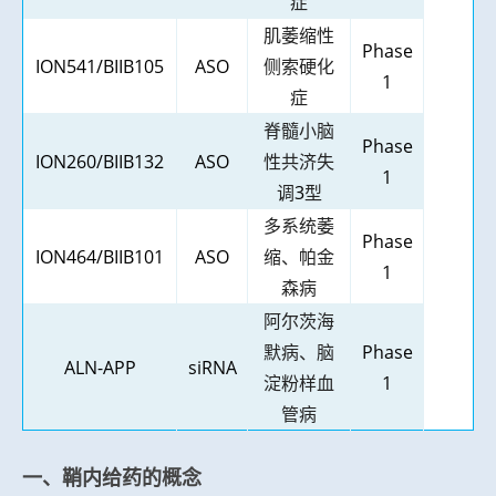
症
肌萎缩性
Phase
ION541/BIIB105
ASO
侧索硬化
1
症
脊髓小脑
Phase
ION260/BIIB132
ASO
性共济失
1
调
3
型
多系统萎
Phase
ION464/BIIB101
ASO
缩、帕金
1
森病
阿尔茨海
默病、脑
Phase
ALN-APP
siRNA
淀粉样血
1
管病
一、鞘内给药的概念