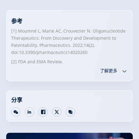
参考
[1] Moumné L, Marie AC, Crouvezier N. Oligonucleotide
Therapeutics: From Discovery and Development to
Patentability. Pharmaceutics. 2022;14(2).
doi:10.3390/pharmaceutics14020260
[2] FDA and EMA Review.
了解更多
分享