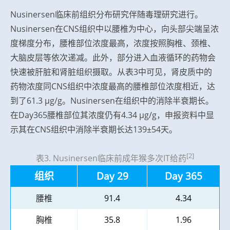
Nusinersen临床前组织分布研究伴随毒理研究进行。
Nusinersen在CNS组织中以腰椎为中心，向头部尖端呈浓
度梯度分布，腰椎部位浓度最高，浓度按照胸椎、颈椎、
大脑皮层等依次递减。此外，部分进入血液循环的药物会
快速被肝脏和肾脏组织摄取。从表3中可见，肾皮质中的
药物浓度同CNS组织中浓度最高的腰椎部位浓度相近，达
到了61.3 μg/g。Nusinersen在组织中的消除半衰期长。
在Day365腰椎部位其浓度仍有4.34 μg/g，申报资料中显
示其在CNS组织中消除半衰期长达139±54天。
[2]
表3. Nusinersen临床前成年猴多次IT给药
组织
Day 29
Day 365
腰椎
91.4
4.34
胸椎
35.8
1.96