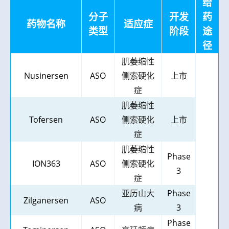
给
分子
开发
药
药物名称
适应症
类型
阶段
途
径
肌萎缩性
Nusinersen
ASO
侧索硬化
上市
症
肌萎缩性
Tofersen
ASO
侧索硬化
上市
症
肌萎缩性
Phase
ION363
ASO
侧索硬化
3
症
亚历山大
Phase
Zilganersen
ASO
病
3
Phase