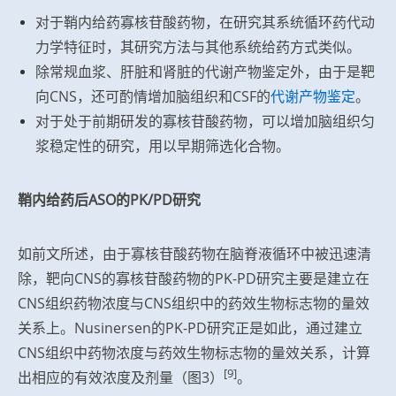
对于鞘内给药寡核苷酸药物，在研究其系统循环药代动
力学特征时，其研究方法与其他系统给药方式类似。
除常规血浆、肝脏和肾脏的代谢产物鉴定外，由于是靶
向CNS，还可酌情增加脑组织和CSF的
代谢产物鉴定
。
对于处于前期研发的寡核苷酸药物，可以增加脑组织匀
浆稳定性的研究，用以早期筛选化合物。
鞘内给药后ASO的PK/PD研究
如前文所述，由于寡核苷酸药物在脑脊液循环中被迅速清
除，靶向CNS的寡核苷酸药物的PK-PD研究主要是建立在
CNS组织药物浓度与CNS组织中的药效生物标志物的量效
关系上。Nusinersen的PK-PD研究正是如此，通过建立
CNS组织中药物浓度与药效生物标志物的量效关系，计算
[9]
出相应的有效浓度及剂量（图3）
。