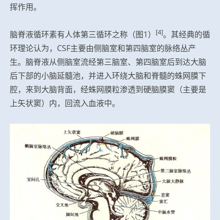
挥作用。
[4]
脑脊液循环素有人体第三循环之称（图1）
。其经典的循
环理论认为，CSF主要由侧脑室和第四脑室的脉络丛产
生。脑脊液从侧脑室流经第三脑室、第四脑室后到达大脑
后下部的小脑延髓池，并进入环绕大脑和脊髓的蛛网膜下
腔，来到大脑背面，经蛛网膜粒渗透到硬脑膜窦（主要是
上矢状窦）内，回流入血液中。