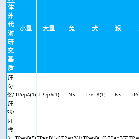
体
外
代
小鼠
大鼠
兔
犬
猴
谢
研
究
基
质
肝
匀
TPepA(1)
TPepA(1)
NS
TPepA(1)
NS
TPe
浆
/
肝
S9/
肝
微
TPepB(5)
TPepB(14)
TPepB(1)
TPepB(10)
TPepB(7)
TPe
粒