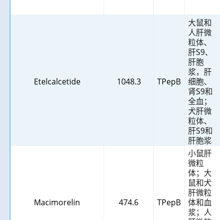
大鼠和
人肝微
粒体、
肝
S9
、
肝胞
浆，肝
Etelcalcetide
1048.3
TPepB
细胞、
肾
S9
和
全血；
犬肝微
粒体、
肝
S9
和
肝胞浆
小鼠肝
微粒
体；大
鼠和犬
肝微粒
Macimorelin
474.6
TPepB
体和血
浆；人