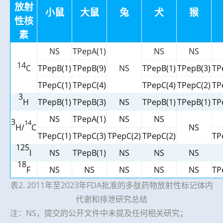
放射
小鼠
大鼠
兔
犬
猴
性核
素
NS
TPepA(1)
NS
NS
14
TPepB(1)
TPepB(9)
NS
TPepB(1)
TPepB(3)
TP
C
TPepC(1)
TPepC(4)
TPepC(4)
TPepC(2)
TP
3
TPepB(1)
TPepB(3)
NS
TPepB(1)
TPepB(1)
TP
H
NS
TPepA(1)
NS
NS
3
14
NS
H/
C
TPepC(1)
TPepC(3)
TPepC(2)
TPepC(2)
TP
125
NS
TPepB(1)
NS
NS
NS
I
18
NS
NS
NS
NS
NS
TP
F
表2. 2011年至2023年FDA批准的多肽药物放射性标记体内
代谢和排泄研究总结
注：NS，提交的公开文件中未提及任何相关研究；