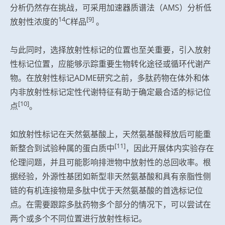
分析仍然存在挑战，可采用加速器质谱法（AMS）分析低
14
[9]
放射性浓度的
C样品
。
与此同时，选择放射性标记的位置也至关重要，引入放射
性标记位置，应能够示踪重要生物转化途径或循环代谢产
物。在放射性标记ADME研究之前，多肽药物在体外和体
内非放射性标记定性代谢特征有助于确定最合适的标记位
[10]
点
。
如放射性标记在天然氨基酸上，天然氨基酸释放后可能重
[11]
新整合到试验种属的蛋白质中
，因此开展体内实验存在
伦理问题，并且可能影响排泄物中放射性的总回收率。根
据经验，外源性基团如新型非天然氨基酸和具有亲脂性侧
链的有机连接物是多肽中优于天然氨基酸的首选标记位
点。在需要跟踪多肽药物多个部分的情况下，可以尝试在
两个或多个不同位置进行放射性标记。