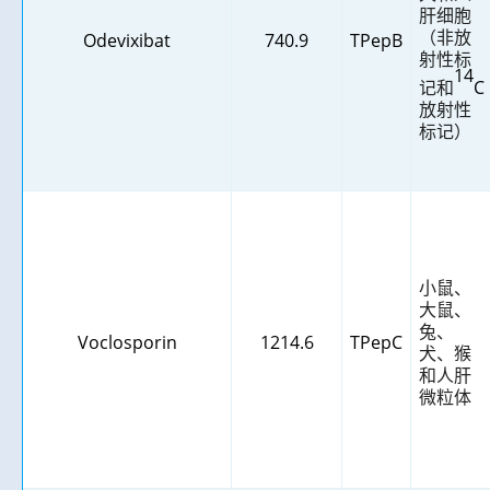
肝细胞
（非放
Odevixibat
740.9
TPepB
射性标
14
记和
C
放射性
标记）
小鼠、
大鼠、
兔、
Voclosporin
1214.6
TPepC
犬、猴
和人肝
微粒体