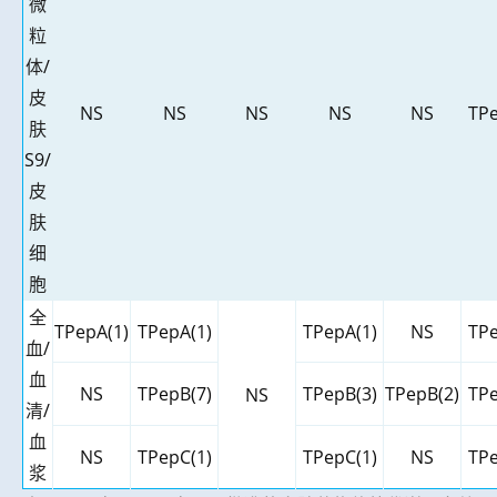
微
粒
体
/
皮
NS
NS
NS
NS
NS
TPe
肤
S9/
皮
肤
细
胞
全
TPepA(1)
TPepA(1)
TPepA(1)
NS
TPe
血
/
血
NS
TPepB(7)
TPepB(3)
TPepB(2)
TPe
NS
清
/
血
NS
TPepC(1)
TPepC(1)
NS
TPe
浆