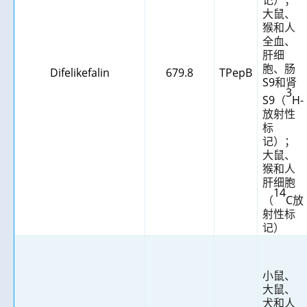
大鼠、
猴和人
全血、
肝细
胞、肠
Difelikefalin
679.8
TPepB
S9
和肾
3
S9
（
H-
放射性
标
记）；
大鼠、
猴和人
肝细胞
14
（
C
放
射性标
记）
小鼠、
大鼠、
犬和人