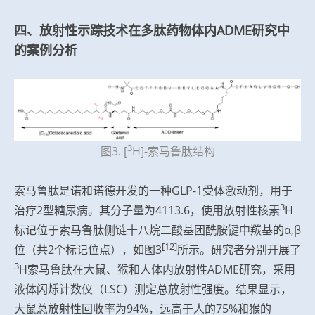
四、放射性示踪技术在多肽药物体内ADME研究中
的案例分析
3
图3. [
H]-索马鲁肽结构
索马鲁肽是诺和诺德开发的一种GLP-1受体激动剂，用于
3
治疗2型糖尿病。其分子量为4113.6，使用放射性核素
H
标记位于索马鲁肽侧链十八烷二酸基团酰胺键中羰基的α,β
[12]
位（共2个标记位点），如图3
所示。研究者分别开展了
3
H索马鲁肽在大鼠、猴和人体内放射性ADME研究，采用
液体闪烁计数仪（LSC）测定总放射性强度。结果显示，
大鼠总放射性回收率为94%，远高于人的75%和猴的