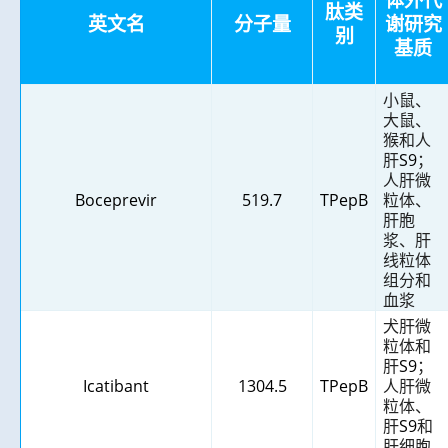
肽类
英文名
分子量
谢研究
别
基质
小鼠、
大鼠、
猴和人
肝
S9
；
人肝微
Boceprevir
519.7
TPepB
粒体、
肝胞
浆、肝
线粒体
组分和
血浆
犬肝微
粒体和
肝
S9
；
Icatibant
1304.5
TPepB
人肝微
粒体、
肝
S9
和
肝细胞