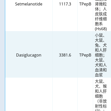
Setmelanotide
1117.3
TPepB
肾微粒
体；人
皮肤成
纤维细
胞系
(Hs68)
小鼠、
大鼠、
兔、犬
和人肝
Dasiglucagon
3381.6
TPepB
细胞；
大鼠、
犬和人
血清和
血浆
大鼠、
犬、猴
和人肝
细胞
（非放
射性标
记）；