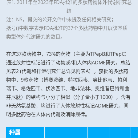
表1. 2011年至2023年FDA批准的多肽药物体外代谢研究总
结
注：NS，提交的公开文件中未提及任何相关研究；
括号()中数字表示FDA批准的37个多肽药物中开展该基质
类型体外代谢研究的数目。
在这37款药物中，73%的药物（主要为TPepB和TPepC）
通过放射性标记进行了动物或/和人体内ADME研究，总结
见表2 (代谢和排泄研究汇总详见附表A）。获批的多肽药
物中，9款药物（博赛泼维、特拉匹韦、奥比他韦、帕利
瑞韦、格佐匹韦、伏沙匹韦、地非法林、奥维昔巴特和曲
芬尼肽）的结构与小分子相似（分子量小于1000），含有
非天然氨基酸，均进行了人体放射性标记ADME研究，阐
明多肽药物在人体内代谢及消除规律。
种属