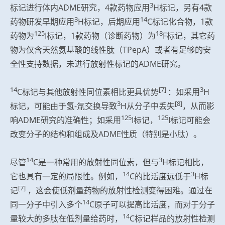
3
标记进行体内ADME研究，4款药物应用
H标记，另有4款
3
14
药物研发早期应用
H标记，后期应用
C标记化合物，1款
125
18
药物为
I标记，1款药物（诊断药物）为
F标记，其它药
物为仅含天然氨基酸的线性肽（TPepA）或者有足够的安
全性支持数据，未进行放射性标记的ADME研究。
14
[7]
3
C标记与其他放射性同位素相比更具优势
：如采用
H
3
[8]
标记，可能由于氢-氚交换导致
H从分子中丢失
，从而影
125
125
响ADME研究的准确性；如采用
I标记，
I标记可能会
改变分子的结构和组成及ADME性质（特别是小肽）。
14
3
尽管
C是一种常用的放射性同位素，但与
H标记相比，
14
3
它也具有一定的局限性。例如，
C的比活度远低于
H标
[7]
记
，这会使低剂量药物的放射性检测变得困难。通过在
14
同一分子中引入多个
C原子可以提高比活度，而对于分子
14
量较大的多肽在低剂量给药时，
C标记样品的放射性检测