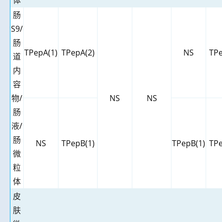
肠
S9/
肠
TPepA(1)
TPepA(2)
NS
TPe
道
内
容
物
/
NS
NS
肠
液
/
肠
NS
TPepB(1)
TPepB(1)
TPe
微
粒
体
皮
肤