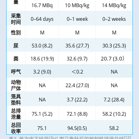
量
16.7 MBq
10 MBq/kg
14 MBq/kg
采集
0–64 days
0–1 week
0–2 weeks
时间
性别
M
M
M
尿
53.0 (8.2)
35.6 (27.7)
30.3 (25.3)
20.7 (3.0
）
粪
18.6 (19.9)
32.6 (9.7)
呼气
3.2 (9.0)
＜
0.2
NA
动物
NA
22.4 (27.0)
NA
尸体
笼具
NA
3.7 (22.2)
7.2 (28.4)
垫料
总排
75.1 (5.2)
72.1 (8.8)
58.2 (10.2)
泄量
总回
75.1
94.5(0.5)
58.2
收率
3
[12]
表3. 单次皮下给药[
H]-索马鲁肽后的放射性排泄总结