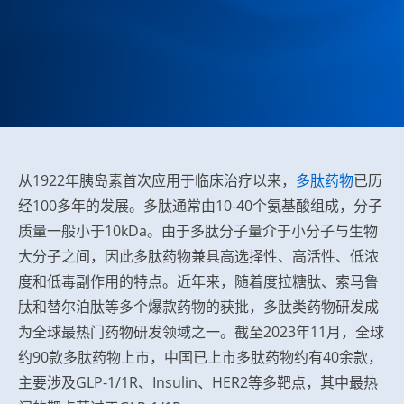
从1922年胰岛素首次应用于临床治疗以来，
多肽药物
已历
经100多年的发展。多肽通常由10-40个氨基酸组成，分子
质量一般小于10kDa。由于多肽分子量介于小分子与生物
大分子之间，因此多肽药物兼具高选择性、高活性、低浓
度和低毒副作用的特点。近年来，随着度拉糖肽、索马鲁
肽和替尔泊肽等多个爆款药物的获批，多肽类药物研发成
为全球最热门药物研发领域之一。截至2023年11月，全球
约90款多肽药物上市，中国已上市多肽药物约有40余款，
主要涉及GLP-1/1R、Insulin、HER2等多靶点，其中最热