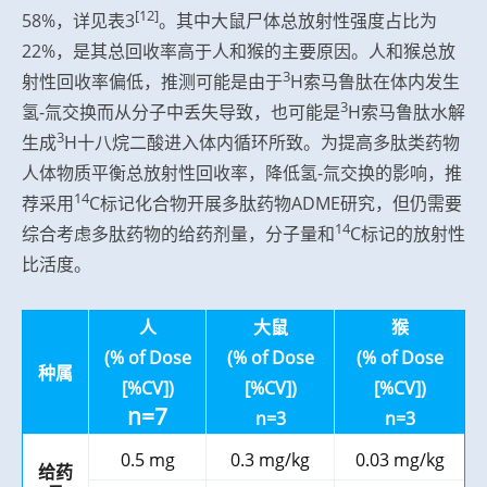
[12]
58%，详见表3
。其中大鼠尸体总放射性强度占比为
22%，是其总回收率高于人和猴的主要原因。人和猴总放
3
射性回收率偏低，推测可能是由于
H索马鲁肽在体内发生
3
氢-氚交换而从分子中丢失导致，也可能是
H索马鲁肽水解
3
生成
H十八烷二酸进入体内循环所致。为提高多肽类药物
人体物质平衡总放射性回收率，降低氢-氚交换的影响，推
14
荐采用
C标记化合物开展多肽药物ADME研究，但仍需要
14
综合考虑多肽药物的给药剂量，分子量和
C标记的放射性
比活度。
人
大鼠
猴
(% of Dose
(% of Dose
(% of Dose
种属
[%CV])
[%CV])
[%CV])
n=7
n=3
n=3
0.5 mg
0.3 mg/kg
0.03 mg/kg
给药