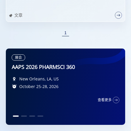
文章
1
展会
展会
AAPS 2026 PHARMSCI 360
DMDG-GMP-SPS Joint Meeting 2026
Diplomat Hotel Prague, Evropská 15, 160 41
New Orleans, LA, US
广州, CN
2026年10月9日-10日
Praha 6, CZ
October 25-28, 2026
查看更多
5-7 October 2026
San Francisco, California, US
查看更多
October 11 – 14, 2026
查看更多
查看更多