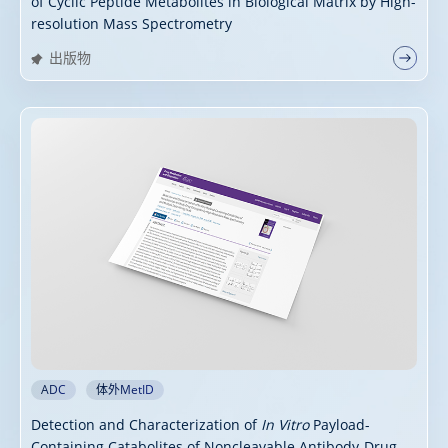
of Cyclic Peptide Metabolites in Biological Matrix by High-
resolution Mass Spectrometry
出版物
ADC
体外MetID
Detection and Characterization of
In Vitro
Payload-
Containing Catabolites of Noncleavable Antibody-Drug