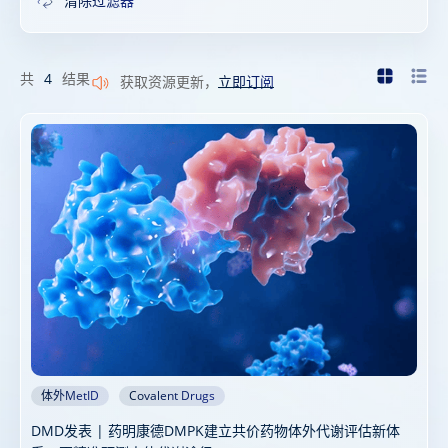
清除过滤器
共
4
结果
获取资源更新，
立即订阅
体外MetID
Covalent Drugs
DMD发表 | 药明康德DMPK建立共价药物体外代谢评估新体