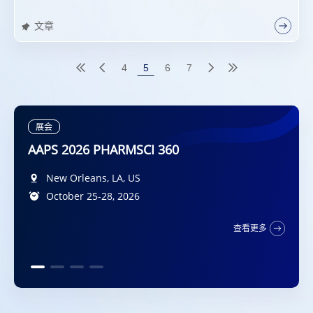
文章
4
5
6
7
展会
DMDG-GMP-SPS Joint Meeting 2026
Diplomat Hotel Prague, Evropská 15, 160 41
New Orleans, LA, US
广州, CN
2026年10月9日-10日
Praha 6, CZ
October 25-28, 2026
查看更多
5-7 October 2026
San Francisco, California, US
查看更多
October 11 – 14, 2026
查看更多
查看更多