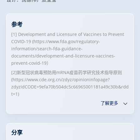
参考
[1] Development and Licensure of Vaccines to Prevent
COVID-19 (https://www.fda.gov/regulatory-
information/search-fda-guidance-
documents/development-and-licensure-vaccines-
prevent-covid-19）
[2]新型冠状病毒预防用mRNA疫苗药学研究技术指导原则
(https://www.cde.org.cn/zdyz/opinioninfopage?
zdyzIdCODE=9efa70b504dc5c66965001181a49c30b&rdd
t=1)
了解更多
分享