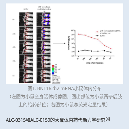
图1. BNT162b2 mRNA小鼠体内分布
（左图为小鼠全身活体成像图，圈出部位为小鼠两条后肢
上的给药部位；右图为小鼠总荧光定量结果）
[4]
ALC-0315和ALC-0159的大鼠体内药代动力学研究