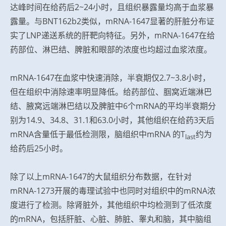
达峰时间在给药后2~24小时，且组织暴露量均高于血浆暴
露量。与BNT162b2类似，mRNA-1647显著的肝脏分布证
实了LNP递送系统的肝靶向特征。另外，mRNA-1647在给
药部位、淋巴结、脾脏和眼部的浓度也均超过血浆浓度。
mRNA-1647在血浆中快速消除，半衰期仅2.7~3.8小时，
但在组织中消除速率明显降低。给药部位、腘窝近端淋巴
结、腋窝远端淋巴结以及脾脏中6个mRNA的平均半衰期分
别为14.9、34.8、31.1和63.0小时，其他组织在给药3天后
mRNA含量低于
最低
检测限，脑组织中mRNA 的T
约为
last
给药后25小时。
除了以上mRNA-1647的大鼠组织分布数据，在针对
mRNA-1273开展的毒理试验中也同时对组织中的mRNA浓
度进行了检测。除肾脏外，其他组织中均检测到了低浓度
的mRNA，包括肝脏、心脏、肺脏、睾丸和脑，其中脑组