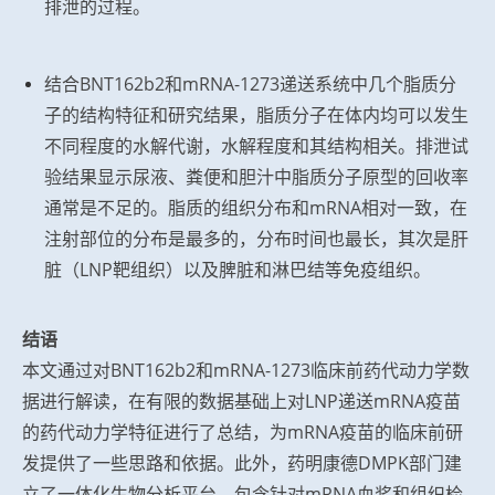
排泄的过程。
结合BNT162b2和mRNA-1273递送系统中几个脂质分
子的结构特征和研究结果，脂质分子在体内均可以发生
不同程度的水解代谢，水解程度和其结构相关。排泄试
验结果显示尿液、粪便和胆汁中脂质分子原型的回收率
通常是不足的。脂质的组织分布和mRNA相对一致，在
注射部位的分布是
最
多的，分布时间也
最
长，其次是肝
脏（LNP靶组织）以及脾脏和淋巴结等免疫组织。
结语
本文通过对BNT162b2和mRNA-1273临床前药代动力学数
据进行解读，在有限的数据基础上对LNP递送mRNA疫苗
的药代动力学特征进行了总结，为mRNA疫苗的临床前研
发提供了一些思路和依据。此外，药明康德DMPK部门建
立了一体化生物分析平台，包含针对mRNA血浆和组织检