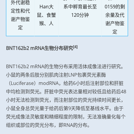
外代谢稳
Han
大
系中孵育
最
长至
0159
的剩
定性和代
鼠、食蟹
120
分钟
余量及代
谢产物鉴
猴、人
谢产物鉴
定
定
[4]
BNT162b2 mRNA生物分布研究
BNT162b2 mRNA的生物分布采用活体成像法进行研究。
小鼠的两条后肢分别肌肉注射LNP包裹荧光素酶
（Luciferase）modRNA，给药6小时后注射部位和肝脏
中均检测到荧光。肝脏中荧光表达量相对较低且给药后48
小时无法检测到荧光，而注射部位的荧光持续时间更长，
小鼠全身总荧光量于给药后第9天降低至基线水平。由于
荧光成像法灵敏度和精细程度的限制，无法准确量化每个
组织或部位的荧光分布，即RNA的分布。