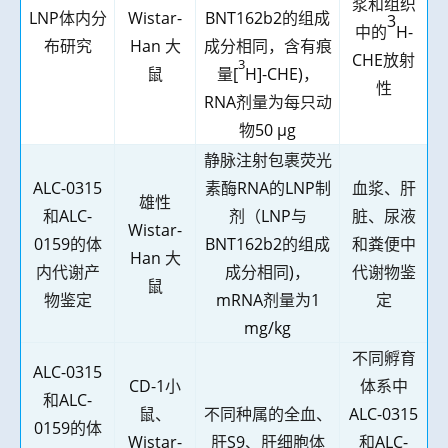
浆和组织
LNP
体内分
Wistar-
BNT162b2
的组成
3
中的
H-
布研究
Han
大
成分相同，含有痕
CHE
放射
3
鼠
量
[
H]-CHE)
，
性
RNA
剂量为每只动
物
50 µg
静脉注射包裹荧光
ALC-0315
素酶
RNA
的
LNP
制
血浆、肝
雄性
和
ALC-
剂（
LNP
与
脏、尿液
Wistar-
0159
的体
BNT162b2
的组成
和粪便中
Han
大
内代谢产
成分相同
)
，
代谢物鉴
鼠
物鉴定
mRNA
剂量为
1
定
mg/kg
不同孵育
ALC-0315
CD-1
小
体系中
和
ALC-
鼠、
不同种属的全血、
ALC-0315
0159
的体
Wistar-
肝
S9
、肝细胞体
和
ALC-