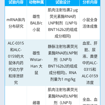
试验内容
动物种属
试验设计
分析内容
肌肉注射包裹
2 μg
雄性
荧光素酶
RNA
的
mRNA
体内
小鼠全身
BALB/c
LNP
制剂（
LNP
与
分布研究
活体成像
小鼠
BNT162b2
的组成
成分相同
)
ALC-0315
血浆、肝
静脉注射包裹荧光
和
ALC-
脏、尿
雄性
素酶
RNA
的
LNP
制
0159
的大
液、粪便
Wistar-
剂（
LNP
与
鼠体内药
中的
ALC-
Han
大
BNT162b2
的组成
代动力学
0315
和
鼠
成分相同
)
，
RNA
和排泄研
ALC-0159
剂量为
1 mg/kg
究
浓度
肌肉注射包裹荧光
素酶
RNA
的
LNP
制
全血、血
雌雄
剂（
LNP
与