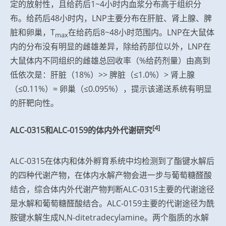
定的放射性，且给药后1~4小时内血浆分布高于组织分
布。给药后48小时内，LNP主要分布在肝脏、肾上腺、脾
脏和卵巢，T
在给药后8~48小时范围内。LNP在大鼠体
max
内的分布没有明显的雌雄差异，除给药部位以外，LNP在
大鼠体内不同组织的雌雄总回收率（%给药剂量）由高到
低依次是：肝脏（18%）>> 脾脏（≤1.0%）> 肾上腺
（≤0.11%）≈ 卵巢（≤0.095%），提示该递送系统有明显
的肝靶向性。
[4]
ALC-0315和ALC-0159的体内外代谢研究
ALC-0315在体内和体外孵育系统中均检测到了酯键水解后
的四种代谢产物，在体内水解产物会进一步与葡萄糖醛酸
结合，综合体内外代谢产物判断ALC-0315主要的代谢途径
是水解和葡萄糖醛酸结合。ALC-0159主要的代谢途径为酰
胺键水解生成N,N-ditetradecylamine。两个脂质的水解