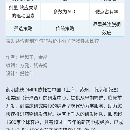
剂量
-
效应关系
多数为
AUC
靶点占有率
的驱动因素
尽早关注脱靶
筛选策略
传统策略
效应
表3. 共价抑制剂与非共价小分子药物性质比较
作者：程起干，金晶
编辑：方健，钱卉娟
设计：倪德伟
药明康德DMPK依托在中国（上海、苏州、南京和南通）
和美国（新泽西）的研发中心，提供从早期筛选、临床前
开发、到临床研究阶段的综合型药代动力学服务，助力您
快速推进药物研发流程。拥有上千人的研发团队，服务超
1600家全球客户，具有超过十五年的新药申报经验，已成