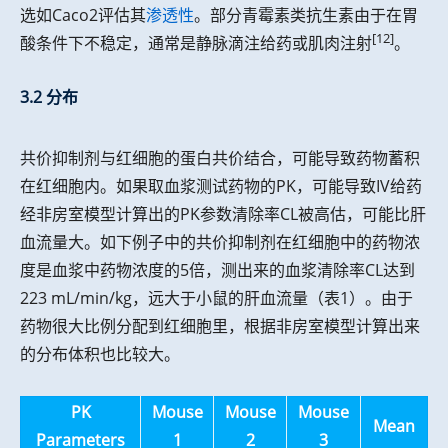
选如Caco2评估其
渗透性
。部分青霉素类抗生素由于在胃
[12]
酸条件下不稳定，通常是静脉滴注给药或肌肉注射
。
3.2 分布
共价抑制剂与红细胞的蛋白共价结合，可能导致药物蓄积
在红细胞内。如果取血浆测试药物的PK，可能导致IV给药
经非房室模型计算出的PK参数清除率CL被高估，可能比肝
血流量大。如下例子中的共价抑制剂在红细胞中的药物浓
度是血浆中药物浓度的5倍，测出来的血浆清除率CL达到
223 mL/min/kg，远大于小鼠的肝血流量（表1）。由于
药物很大比例分配到红细胞里，根据非房室模型计算出来
的分布体积也比较大。
PK
Mouse
Mouse
Mouse
Mean
Parameters
1
2
3