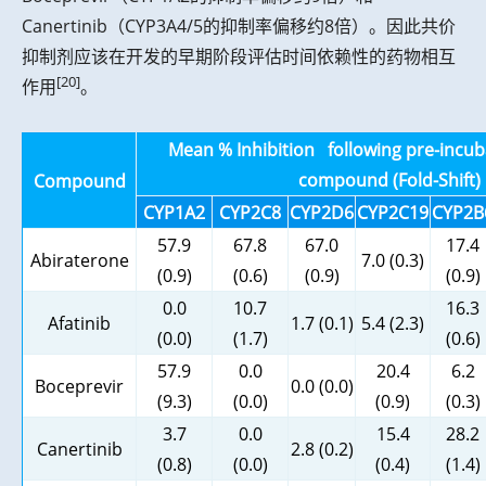
Canertinib（CYP3A4/5的抑制率偏移约8倍）。因此共价
抑制剂应该在开发的早期阶段评估时间依赖性的药物相互
[20]
作用
。
Mean % Inhibition following pre-incub
compound (Fold-Shift)
Compound
CYP1A2
CYP2C8
CYP2D6
CYP2C19
CYP2B
57.9
67.8
67.0
17.4
Abiraterone
7.0 (0.3)
(0.9)
(0.6)
(0.9)
(0.9)
0.0
10.7
16.3
Afatinib
1.7 (0.1)
5.4 (2.3)
(0.0)
(1.7)
(0.6)
57.9
0.0
20.4
6.2
Boceprevir
0.0 (0.0)
(9.3)
(0.0)
(0.9)
(0.3)
3.7
0.0
15.4
28.2
Canertinib
2.8 (0.2)
(0.8)
(0.0)
(0.4)
(1.4)