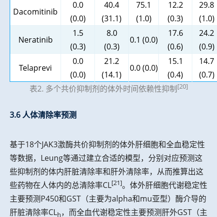
0.0
40.4
75.1
12.2
29.8
Dacomitinib
(0.0)
(31.1)
(1.0)
(0.3)
(1.0)
1.5
8.0
17.6
24.2
Neratinib
0.1 (0.0)
(0.3)
(0.3)
(0.6)
(0.9)
0.0
21.2
15.1
14.7
Telaprevi
0.0 (0.0)
(0.0)
(14.1)
(0.4)
(0.7)
[20]
表2. 多个共价抑制剂的体外时间依赖性抑制
3.6 人体清除率预测
基于18个JAK3激酶共价抑制剂的体外肝细胞和全血稳定性
等数据，Leung等通过建立合适的模型，分别对应预测这
些抑制剂的体内肝脏清除率和肝外清除率，从而推算出这
[21]
些药物在人体内的总清除率CL
。体外肝细胞代谢稳定性
主要预测P450和GST（主要为alpha和mu亚型）酶介导的
肝脏清除率CL
，而全血代谢稳定性主要预测肝外GST（主
h