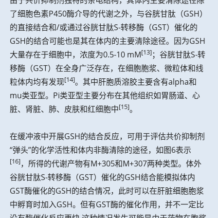
由于共价抑制剂独特的亲电结构，其体内主要清除途径除
了细胞色素P450酶介导的代谢之外，与谷胱甘肽（GSH）
的直接结合和/或通过谷胱甘肽S-转移酶（GST）催化的
GSH的结合可能也是其在体内的主要清除途径。因为GSH
[13]
大量存在于细胞中，浓度为0.5-10 mM
；谷胱甘肽S-转
移酶（GST）在全身广泛存在，在细胞胞浆、微粒体和线
[14]
粒体内均有发现
。其中肝胞质溶胶主要含有alpha和
mu类亚型。Pi类亚型主要分布在其他组织如胃肠道、心
[15]
脏、肾脏、肺、皮肤和红细胞中
。
在缓冲液中开展GSH的结合反应，可用于评估共价抑制剂
“弹头”的化学活性和体内非酶清除的途径，如图6表示
[16]
，所得的代谢产物有M+305和M+307两种类型。体外
谷胱甘肽S-转移酶（GST）催化的GSH结合能模拟体内
GST酶催化的GSH的结合情况，此时可以在肝脏细胞胞浆
中孵育时加入GSH。但有GST酶的催化作用，并不一定比