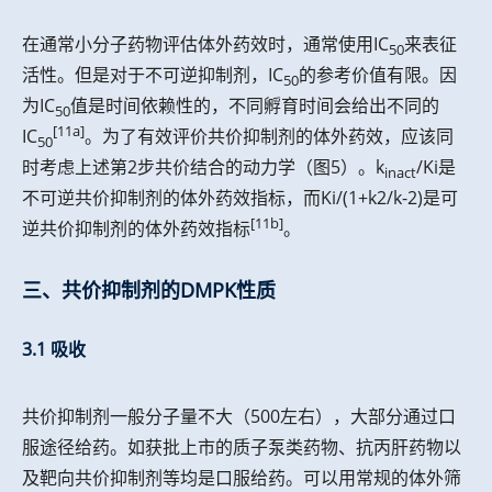
在通常小分子药物评估体外药效时，通常使用IC
来表征
50
活性。但是对于不可逆抑制剂，IC
的参考价值有限。因
50
为IC
值是时间依赖性的，不同孵育时间会给出不同的
50
[11a]
IC
。为了有效评价共价抑制剂的体外药效，应该同
50
时考虑上述第2步共价结合的动力学（图5）。k
/Ki是
inact
不可逆共价抑制剂的体外药效指标，而Ki/(1+k2/k-2)是可
[11b]
逆共价抑制剂的体外药效指标
。
三、共价抑制剂的DMPK性质
3.1 吸收
共价抑制剂一般分子量不大（500左右），大部分通过口
服途径给药。如获批上市的质子泵类药物、抗丙肝药物以
及靶向共价抑制剂等均是口服给药。可以用常规的体外筛