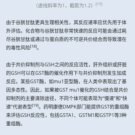
[17]
（虚线斜率为1，截距为1.2）
由于谷胱甘肽更具生理相关性，其反应速率应优先用于体
外评估。化合物与谷胱甘肽非常快速的反应可能会通过耗
尽谷胱甘肽或通过与蛋白质的不可逆共价结合而导致潜在
[18]
的毒性风险
。
由于共价抑制剂与GSH之间的反应活性，肝外组织或肝脏
的GSH可以在GST酶的催化作用下与共价抑制剂发生加成
反应。某些GST酶，如mu1亚型酶，在人类中表现出了基
因多态性。因此，如果被GST mu1催化的GSH结合是共价
抑制剂的主要清除途径，不同个体可能表现为“慢速”和“快
[19]
速”代谢表型
。药明康德DMPK部门能提供GST的重组酶
来评估GSH反应性，包括GSTA1、GSTM1和GSTP1等3种
重组酶。