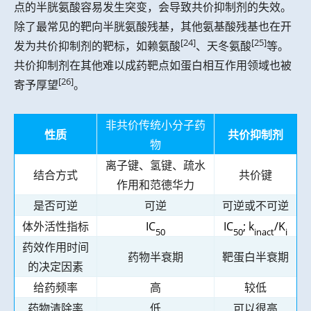
点的半胱氨酸容易发生突变，会导致共价抑制剂的失效。
除了最常见的靶向半胱氨酸残基，其他氨基酸残基也在开
[24]
[25]
发为共价抑制剂的靶标，如赖氨酸
、天冬氨酸
等。
共价抑制剂在其他难以成药靶点如蛋白相互作用领域也被
[26]
寄予厚望
。
非共价传统小分子药
性质
共价抑制剂
物
离子键、氢键、疏水
结合方式
共价键
作用和范德华力
是否可逆
可逆
可逆或不可逆
体外活性指标
IC
IC
; k
/K
50
50
inact
i
药效作用时间
药物半衰期
靶蛋白半衰期
的决定因素
给药频率
高
较低
药物清除率
低
可以很高