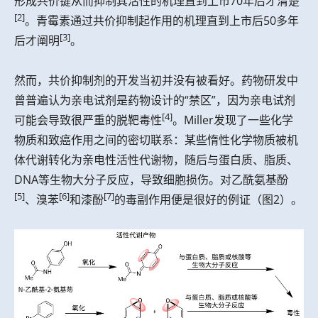
形成共价键从而抑制其活性的机理直到上市70年后才清楚
[2]
。青霉素通过共价抑制起作用的机理直到上市后50多年
[3]
后才阐明
。
然而，共价抑制剂的开发当初并没有被看好。药物研发中
曾普遍认为亲电试剂是药物设计的“禁区”，因为亲电试剂
[4]
可能会导致很严重的脱靶毒性
。Miller发现了一些化学
物质和致癌作用之间的密切联系：某些惰性化学物质被机
体代谢转化为亲电性活性代谢物，随后与蛋白质、脂质、
DNA等生物大分子反应，导致细胞损伤。对乙酰氨基酚
[5]
[6]
[7]
、溴苯
和漆酚
的毒副作用便是很好的例证（图2）。