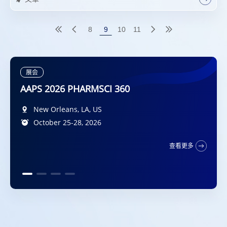
8
9
10
11
展会
DMDG-GMP-SPS Joint Meeting 2026
Diplomat Hotel Prague, Evropská 15, 160 41
New Orleans, LA, US
广州, CN
2026年10月9日-10日
Praha 6, CZ
October 25-28, 2026
查看更多
5-7 October 2026
San Francisco, California, US
查看更多
October 11 – 14, 2026
查看更多
查看更多